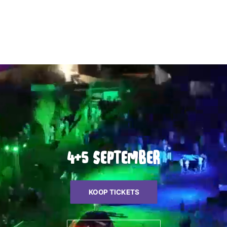
Zakelijk
|
Vrijwilliger worden?
|
Vrienden van
Sfeerpop
|
Huisregels
|
Veelgestelde
vragen
|
Facebook
|
Instagram
4+5 september
KOOP TICKETS